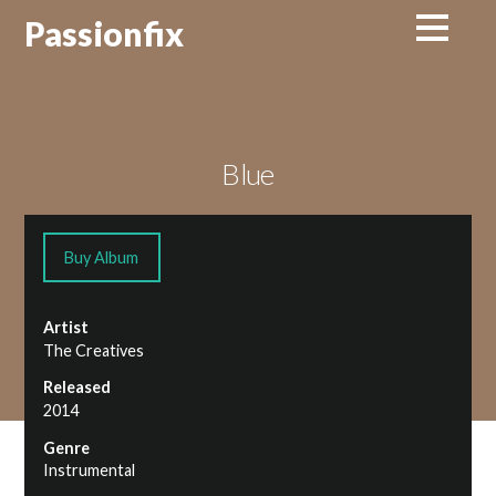
Passionfix
Blue
Buy Album
Artist
The Creatives
Released
2014
Genre
Instrumental