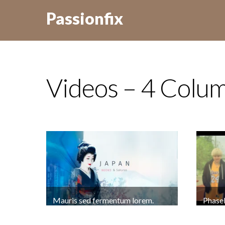
Passionfix
Videos – 4 Colu
Mauris sed fermentum lorem.
Phasel
Aliquam rhoncus ligula at vehicula
auctor