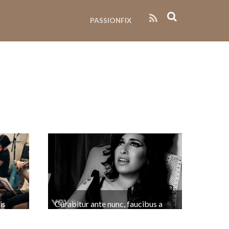
PASSIONFIX
is
Curabitur ante nunc, faucibus a
ravida
libero sed, fermentum rutrum