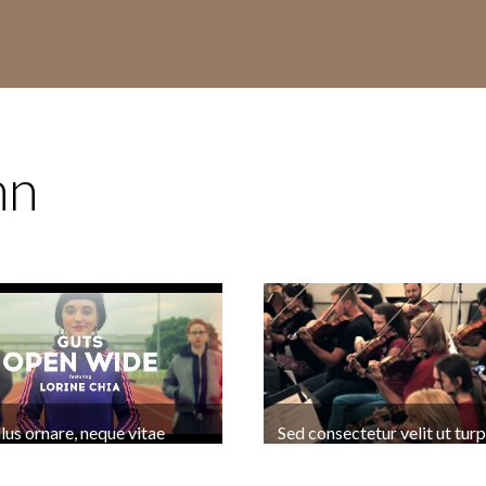
mn
lus ornare, neque vitae
Sed consectetur velit ut turp
 rhoncus, ligula tortor
vehicula interdum. Nullam g