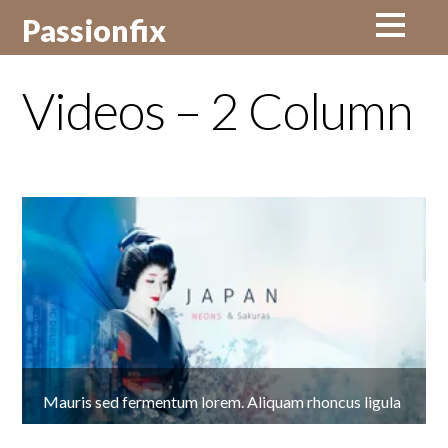
Passionfix
Videos – 2 Column
Mauris sed fermentum lorem. Aliquam rhoncus ligula
at vehicula aliquet. Interdum et malesuada fames ac