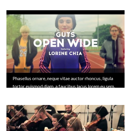
ante ipsum primis in faucibus. Mauris feugiat nec
dolor ac sagittis. Fusce porta, tellus at facilisis
pellentesque, nulla est pellentesque libero, sed cursus
ligula lorem ac enim. Proin tincidunt aliquam dictum.
Integer eget ante laoreet augue eleifend vulputate.
Phasellus dignissim […]
Phasellus ornare, neque vitae auctor rhoncus, ligula
tortor euismod diam, a faucibus lacus lorem eu sem.
Phasellus ut leo at libero consectetur scelerisque
lobortis et nunc. Aenean at lacus lobortis, imperdiet
libero non, molestie purus. Nunc mi sem, feugiat in
rhoncus eget, aliquam sit amet nulla. Mauris molestie
cursus felis, quis ultrices velit. Duis vel […]