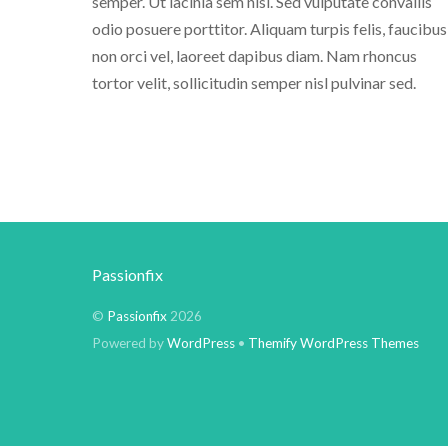
semper. Ut lacinia sem nisi. Sed vulputate convallis
odio posuere porttitor. Aliquam turpis felis, faucibus
non orci vel, laoreet dapibus diam. Nam rhoncus
tortor velit, sollicitudin semper nisl pulvinar sed.
Passionfix
©
Passionfix
2026
Powered by
WordPress
•
Themify WordPress Themes